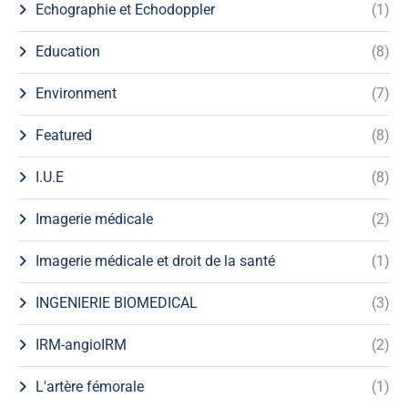
Echographie et Echodoppler
(1)
Education
(8)
Environment
(7)
Featured
(8)
I.U.E
(8)
Imagerie médicale
(2)
Imagerie médicale et droit de la santé
(1)
INGENIERIE BIOMEDICAL
(3)
IRM-angioIRM
(2)
L'artère fémorale
(1)