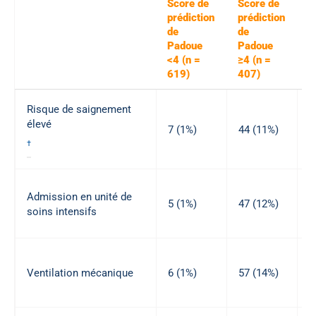
Score de
Score de
prédiction
prédiction
O
de
de
9
Padoue
Padoue
*
<4 (n =
≥4 (n =
619)
407)
Risque de saignement
8
élevé
7
7 (1%)
44 (11%)
3
†
1
Admission en unité de
5 (1%)
47 (12%)
·
soins intensifs
9
1
Ventilation mécanique
6 (1%)
57 (14%)
·
1