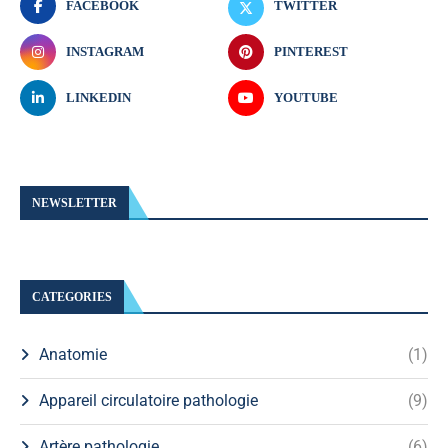
FACEBOOK
TWITTER
INSTAGRAM
PINTEREST
LINKEDIN
YOUTUBE
NEWSLETTER
CATEGORIES
Anatomie
(1)
Appareil circulatoire pathologie
(9)
Artère pathologie
(6)