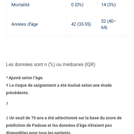
Mortalité
0 (0%)
14 (3%)
..
52 (40–
Années d’âge
42 (33-55)
..
64)
≥70
19 (3%)
56 (15%)
4
sur 559
sur 384
8
‡
Les données sont n (%) ou médianes (IQR).
*
Ajusté selon l’âge.
† Le
risque de saignement a été évalué selon une étude
précédente.
7
‡
Un seuil de 70 ans a été sélectionné sur la base du score de
prédiction de Padoue et les données d’âge n’étaient pas
disponibles pour tous les patients.