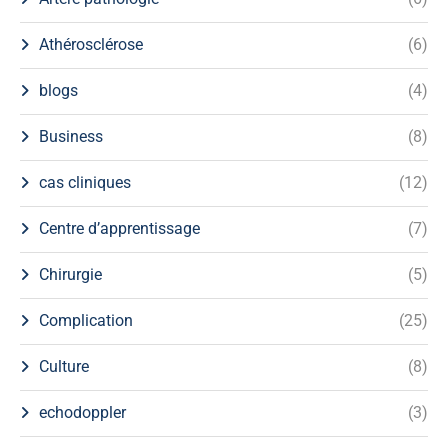
Athérosclérose
(6)
blogs
(4)
Business
(8)
cas cliniques
(12)
Centre d’apprentissage
(7)
Chirurgie
(5)
Complication
(25)
Culture
(8)
echodoppler
(3)