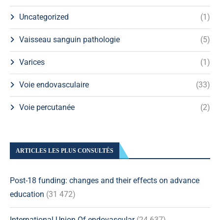
Uncategorized
(1)
Vaisseau sanguin pathologie
(5)
Varices
(1)
Voie endovasculaire
(33)
Voie percutanée
(2)
ARTICLES LES PLUS CONSULTÉS
Post-18 funding: changes and their effects on advance
education
(31 472)
International Union Of endovascular
(24 637)