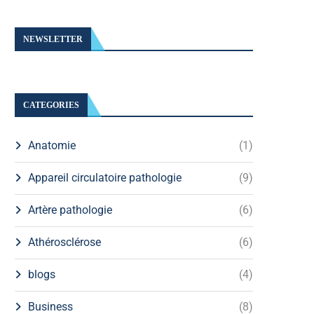
NEWSLETTER
CATEGORIES
Anatomie
(1)
Appareil circulatoire pathologie
(9)
Artère pathologie
(6)
Athérosclérose
(6)
blogs
(4)
Business
(8)