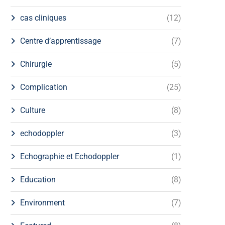
cas cliniques
(12)
Centre d’apprentissage
(7)
Chirurgie
(5)
Complication
(25)
Culture
(8)
echodoppler
(3)
Echographie et Echodoppler
(1)
Education
(8)
Environment
(7)