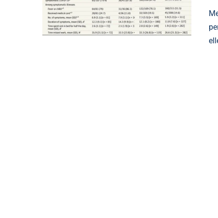
Me
pe
el