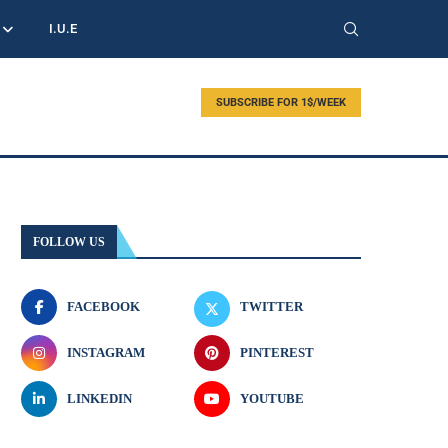
I.U.E
SUBSCRIBE FOR 1$/WEEK
FOLLOW US
FACEBOOK
TWITTER
INSTAGRAM
PINTEREST
LINKEDIN
YOUTUBE