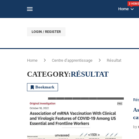
3 HOM
Home
LOGIN / REGISTER
Home
Centre d’apprentissage
Résultat
CATEGORY:
RÉSULTAT
Bookmark
Rés
As
ca
by
Un