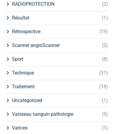
RADIOPROTECTION
(2)
Résultat
(1)
Rétrospective
(19)
Scanner angioScanner
(2)
Sport
(8)
Technique
(31)
Traitement
(18)
Uncategorized
(1)
Vaisseau sanguin pathologie
(5)
Varices
(1)