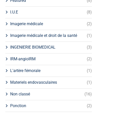
Featured
(8)
I.U.E
(8)
Imagerie médicale
(2)
Imagerie médicale et droit de la santé
(1)
INGENIERIE BIOMEDICAL
(3)
IRM-angioIRM
(2)
L'artère fémorale
(1)
Materiels endovasculaires
(1)
Non classé
(16)
Ponction
(2)