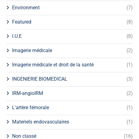
Environment
(7)
Featured
(8)
I.U.E
(8)
Imagerie médicale
(2)
Imagerie médicale et droit de la santé
(1)
INGENIERIE BIOMEDICAL
(3)
IRM-angioIRM
(2)
L'artère fémorale
(1)
Materiels endovasculaires
(1)
Non classé
(16)