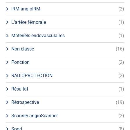
IRM-angioIRM
(2)
L'artère fémorale
(1)
Materiels endovasculaires
(1)
Non classé
(16)
Ponction
(2)
RADIOPROTECTION
(2)
Résultat
(1)
Rétrospective
(19)
Scanner angioScanner
(2)
Sport
(8)