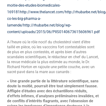
moitie-des-etudes-biomedicales-
169181
http://www.thelancet.com/
http://rhubarbe.net/blo
co-les-big-pharma-a-
lamende/
http://rhubarbe.net/blog/wp-
content/uploads/2015/06/PIIS0140673615606961.pdf
A l’heure où le rôle nocif du cholestérol vient d’être
taillé en pièce, où les vacccins fort contestables sont
de plus en plus contestés, et après bien d’autres
scandales scientifiques, le rédacteur en chef du Lancet,
la revue médicale la plus estimée au monde, le Dr.
Richard Horton en rajoute une petite couche, avec un
sacré pavé dans la mare aux canards :
« Une grande partie de la littérature scientifique, sans
doute la moitié, pourrait être tout simplement fausse.
Affligée d’études avec des échantillons réduits,
d’effets infimes, d’analyses préliminaires invalides, et
de conflits d’intérêts flagrants, avec l’obsession de
suivre les tendances d’importance douteuse à la