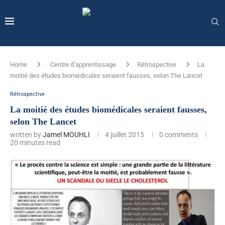
Home
Centre d’apprentissage
Rétrospective
La
moitié des études biomédicales seraient fausses, selon The Lancet
Rétrospective
La moitié des études biomédicales seraient fausses,
selon The Lancet
written by
Jamel MOUHLI
4 juillet 2015
0 comments
20 minutes read