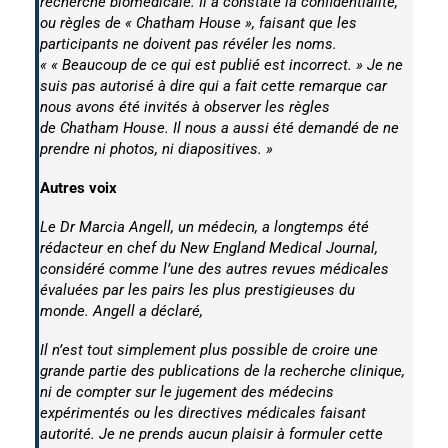
recherche biomédicale. Il a constaté la confidentialité,
ou règles de «
Chatham House
», faisant que les
participants ne doivent pas révéler les noms.
« « Beaucoup de ce qui est publié est incorrect. » Je ne
suis pas autorisé à dire qui a fait cette remarque car
nous avons été invités à observer les règles
de
Chatham House
. Il nous a aussi été demandé de ne
prendre ni photos, ni diapositives. »
Autres voix
Le Dr Marcia Angell, un médecin, a longtemps été
rédacteur en chef du
New England Medical Journal
,
considéré comme l’une des autres revues médicales
évaluées par les pairs les plus prestigieuses du
monde. Angell a déclaré,
Il n’est tout simplement plus possible de croire une
grande partie des publications de la recherche clinique,
ni de compter sur le jugement des médecins
expérimentés ou les directives médicales faisant
autorité. Je ne prends aucun plaisir à formuler cette