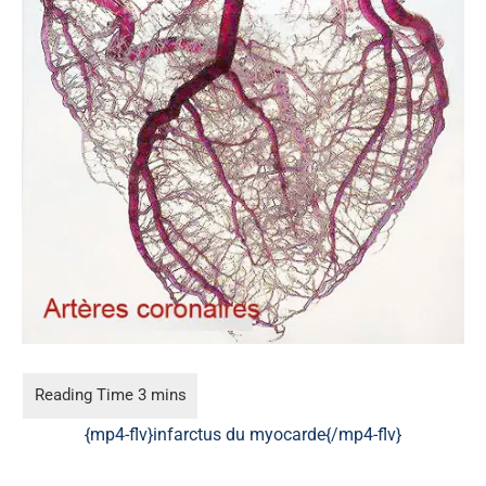
{mp4-flv}infarctus du myocarde{/mp4-flv}