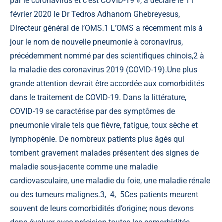
par le coronavirus et c’est COVID-19 », a déclaré le 11
février 2020 le Dr Tedros Adhanom Ghebreyesus,
Directeur général de l’OMS.
1
L’OMS a récemment mis à
jour le nom de nouvelle pneumonie à coronavirus,
précédemment nommé par des scientifiques chinois,
2
à
la maladie des coronavirus 2019 (COVID-19).Une plus
grande attention devrait être accordée aux comorbidités
dans le traitement de COVID-19. Dans la littérature,
COVID-19 se caractérise par des symptômes de
pneumonie virale tels que fièvre, fatigue, toux sèche et
lymphopénie. De nombreux patients plus âgés qui
tombent gravement malades présentent des signes de
maladie sous-jacente comme une maladie
cardiovasculaire, une maladie du foie, une maladie rénale
ou des tumeurs malignes.
3
,
4
,
5
Ces patients meurent
souvent de leurs comorbidités d’origine; nous devons