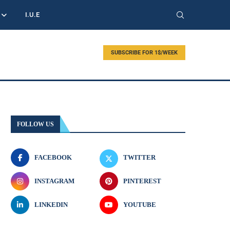
I.U.E
SUBSCRIBE FOR 1$/WEEK
FOLLOW US
FACEBOOK
TWITTER
INSTAGRAM
PINTEREST
LINKEDIN
YOUTUBE