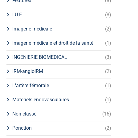
Featured
(8)
I.U.E
(8)
Imagerie médicale
(2)
Imagerie médicale et droit de la santé
(1)
INGENIERIE BIOMEDICAL
(3)
IRM-angioIRM
(2)
L'artère fémorale
(1)
Materiels endovasculaires
(1)
Non classé
(16)
Ponction
(2)