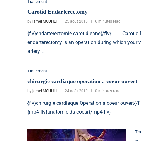
Traitement
Carotid Endarterectomy
by
jamel MOUHLI
25 août 2010
6 minutes read
{flv}endarterectomie carotidienne{/flv} Carotid 
endarterectomy is an operation during which your v
artery …
Traitement
chirurgie cardiaque operation a coeur ouvert
by
jamel MOUHLI
24 août 2010
0 minutes read
{flv}chirurgie cardiaque Operation a coeur ouvert{
{mp4-flv}anatomie du coeur{/mp4-flv}
Tra