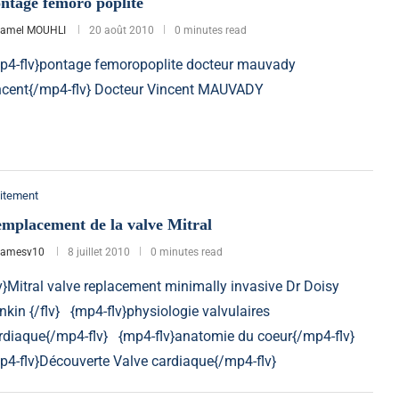
ntage femoro poplite
jamel MOUHLI
20 août 2010
0 minutes read
p4-flv}pontage femoropoplite docteur mauvady
ncent{/mp4-flv} Docteur Vincent MAUVADY
itement
mplacement de la valve Mitral
jamesv10
8 juillet 2010
0 minutes read
lv}Mitral valve replacement minimally invasive Dr Doisy
nkin {/flv} {mp4-flv}physiologie valvulaires
rdiaque{/mp4-flv} {mp4-flv}anatomie du coeur{/mp4-flv}
p4-flv}Découverte Valve cardiaque{/mp4-flv}