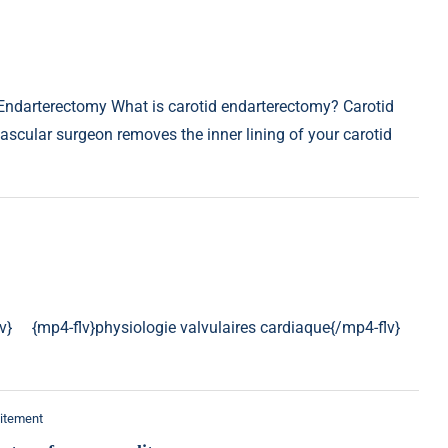
Endarterectomy What is carotid endarterectomy? Carotid
ascular surgeon removes the inner lining of your carotid
/flv} {mp4-flv}physiologie valvulaires cardiaque{/mp4-flv}
itement