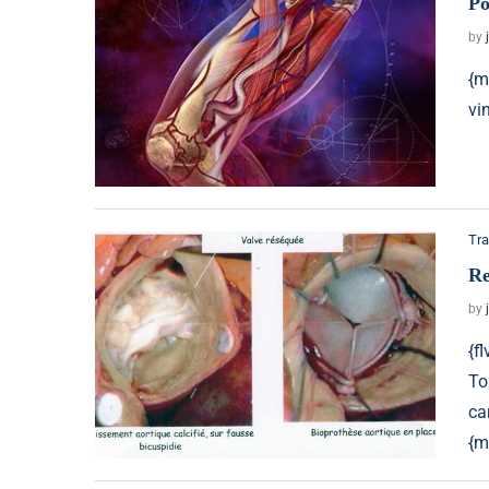
Po
by
{m
vi
Tra
Re
by
{f
To
ca
{m