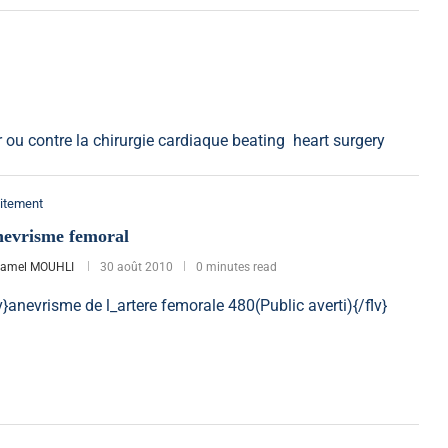
r ou contre la chirurgie cardiaque beating heart surgery
itement
evrisme femoral
jamel MOUHLI
30 août 2010
0 minutes read
lv}anevrisme de l_artere femorale 480(Public averti){/flv}