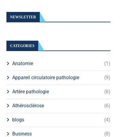
NEWSLETTER
CATEGORIES
Anatomie
(1)
Appareil circulatoire pathologie
(9)
Artère pathologie
(6)
Athérosclérose
(6)
blogs
(4)
Business
(8)