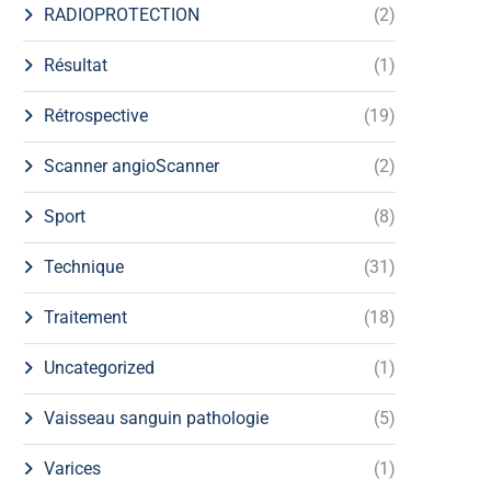
RADIOPROTECTION
(2)
Résultat
(1)
Rétrospective
(19)
Scanner angioScanner
(2)
Sport
(8)
Technique
(31)
Traitement
(18)
Uncategorized
(1)
Vaisseau sanguin pathologie
(5)
Varices
(1)