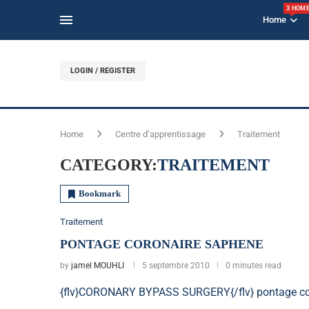
3 HOM
Home
LOGIN / REGISTER
Home
Centre d’apprentissage
Traitement
CATEGORY:
TRAITEMENT
Bookmark
Traitement
PONTAGE CORONAIRE SAPHENE
by
jamel MOUHLI
5 septembre 2010
0 minutes read
{flv}CORONARY BYPASS SURGERY{/flv} pontage co