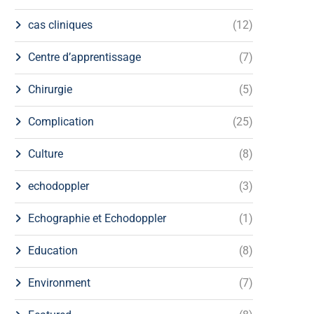
cas cliniques
(12)
Centre d’apprentissage
(7)
Chirurgie
(5)
Complication
(25)
Culture
(8)
echodoppler
(3)
Echographie et Echodoppler
(1)
Education
(8)
Environment
(7)