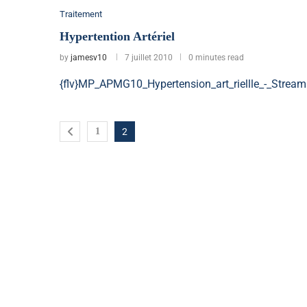
Traitement
Hypertention Artériel
by
jamesv10
7 juillet 2010
0 minutes read
{flv}MP_APMG10_Hypertension_art_riellle_-_Streaml
1
2