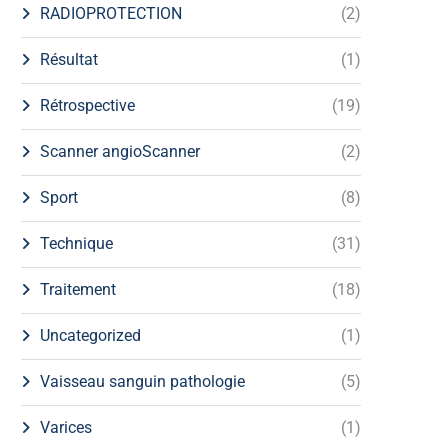
RADIOPROTECTION
(2)
Résultat
(1)
Rétrospective
(19)
Scanner angioScanner
(2)
Sport
(8)
Technique
(31)
Traitement
(18)
Uncategorized
(1)
Vaisseau sanguin pathologie
(5)
Varices
(1)