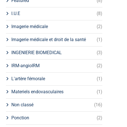
Featured
(8)
I.U.E
(8)
Imagerie médicale
(2)
Imagerie médicale et droit de la santé
(1)
INGENIERIE BIOMEDICAL
(3)
IRM-angioIRM
(2)
L'artère fémorale
(1)
Materiels endovasculaires
(1)
Non classé
(16)
Ponction
(2)