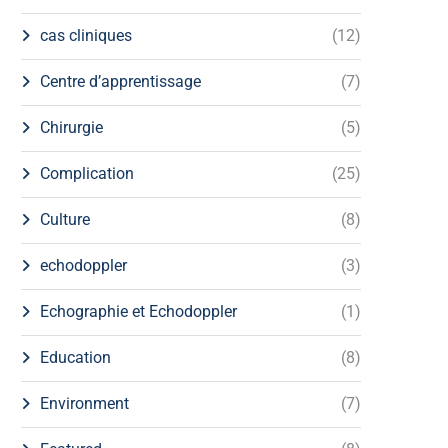
cas cliniques
(12)
Centre d’apprentissage
(7)
Chirurgie
(5)
Complication
(25)
Culture
(8)
echodoppler
(3)
Echographie et Echodoppler
(1)
Education
(8)
Environment
(7)