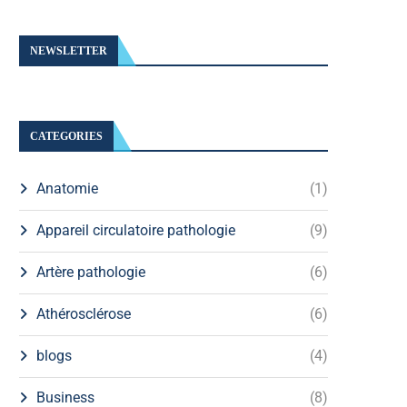
NEWSLETTER
CATEGORIES
Anatomie
(1)
Appareil circulatoire pathologie
(9)
Artère pathologie
(6)
Athérosclérose
(6)
blogs
(4)
Business
(8)