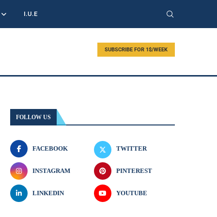
I.U.E
SUBSCRIBE FOR 1$/WEEK
FOLLOW US
FACEBOOK
TWITTER
INSTAGRAM
PINTEREST
LINKEDIN
YOUTUBE