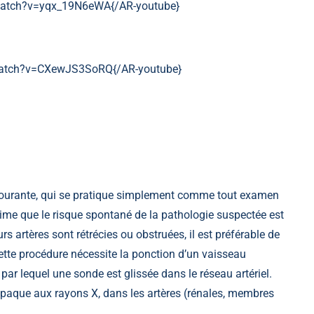
}watch?v=yqx_19N6eWA{/AR-youtube}
}watch?v=CXewJS3SoRQ{/AR-youtube}
s courante, qui se pratique simplement comme tout examen
stime que le risque spontané de la pathologie suspectée est
rs artères sont rétrécies ou obstruées, il est préférable de
Cette procédure nécessite la ponction d’un vaisseau
par lequel une sonde est glissée dans le réseau artériel.
 opaque aux rayons X, dans les artères (rénales, membres