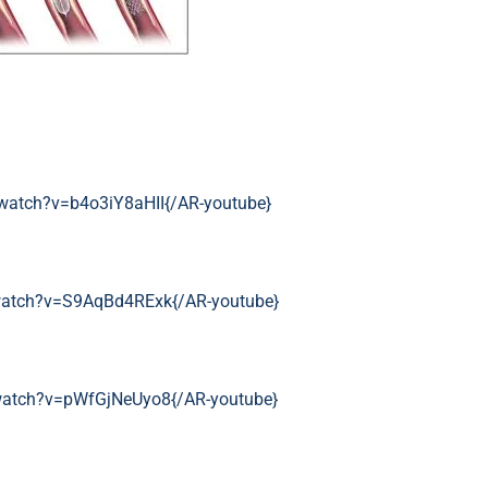
}watch?v=b4o3iY8aHII{/AR-youtube}
}watch?v=S9AqBd4RExk{/AR-youtube}
}watch?v=pWfGjNeUyo8{/AR-youtube}